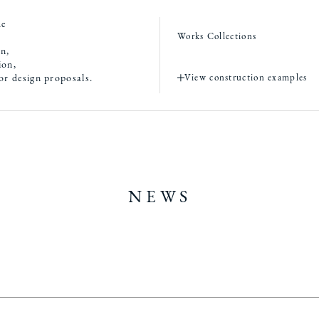
de
Works Collections
on,
ion,
ior design proposals.
View construction examples
NEWS