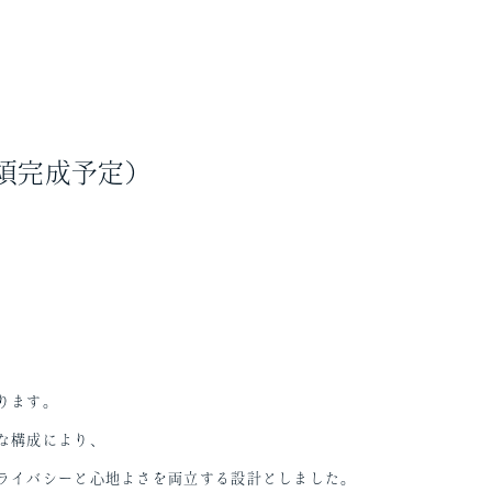
月頃完成予定）
。
ります。
な構成により、
ライバシーと心地よさを両立する設計としました。