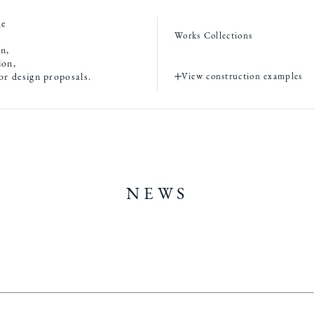
de
Works Collections
on,
ion,
ior design proposals.
View construction examples
NEWS