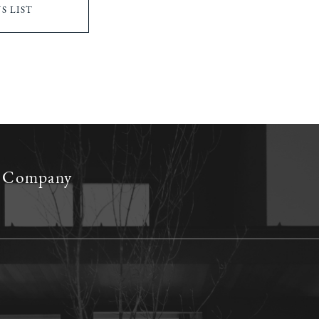
S LIST
ed Company