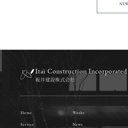
NEW
Itai Construction Incorporat
板井建設株式会社
Home
Works
Service
News