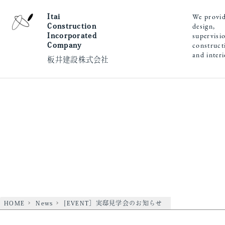
We provi
Itai
design,
Construction
supervisi
Incorporated
construct
Company
and inter
板井建設株式会社
HOME
News
[EVENT］実邸見学会のお知らせ