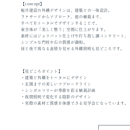
【concept】
板井建設の外構デザインは、建築との一体設計。
ファサードからアプローチ、庭の植栽まで、
すべてをトータルでデザインすることで、
家全体が「美しく整う」空間に仕上がります。
素材にはジョリパット仕上げや打ち放し調コンクリート、
シンプルな門柱や石の質感が調和。
昼と夜で異なる表情を見せる外構照明も見どころです。
【見どころポイント】
・建築と外構をトータルにデザイン
・玄関までの美しいアプローチライン
・シンボルツリーが季節を彩る植栽計画
・夜間照明で変化する陰影のデザイン
・実際の素材と質感を体感できる見学会となっています。