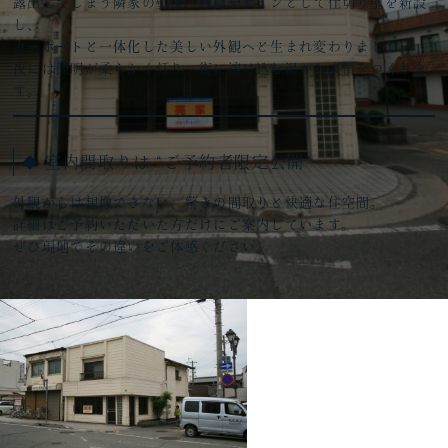
露出してしまう隣家の壁は、外構デザインとして仕切り壁を新設
し、
カーポートと一体化した美しい外観
へと生まれ変わりました。
夜には照明が柔らかく灯り、街に溶け込む温かな表情をつくりま
す。
◆ 室内間取りは “ご予約者限定公開”
外観からは想像できない、驚きの間取りと快適な住空間。
詳細はご予約いただいた方だけにご案内しています。
ぜひ現地でその違いをご体感ください。