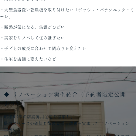
・大型食器洗い乾燥機を取り付けたい「ボッシュ・パナソニック・ミ
ーレ」
・断熱が気になる、結露がひどい
・実家をリノベして住み継ぎたい
・子どもの成長に合わせて間取りを変えたい
・住宅を店舗に変えたいなど
◆ リノベーション実例紹介〈予約者限定公開
あり〉
昭和42年の店舗併用住宅を減築し、
駐車スペースの確保と街の見通し改善
を実現したリノベーション
事例です。