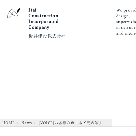
We provi
Itai
design,
Construction
supervisi
Incorporated
construct
Company
and inter
板井建設株式会社
HOME
News
[VOICE]お客様の声「木と光の家」