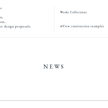
de
Works Collections
on,
ion,
ior design proposals.
View construction examples
NEWS