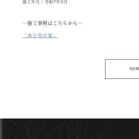
竣工年月：令和7年6月
―
施工事例はこちらから―
「木と光の家」
NEW